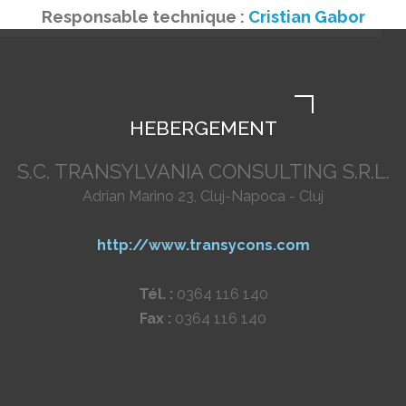
Responsable technique :
Cristian Gabor
HEBERGEMENT
S.C. TRANSYLVANIA CONSULTING S.R.L.
Adrian Marino 23, Cluj-Napoca - Cluj
http://www.transycons.com
Tél. :
0364 116 140
Fax :
0364 116 140