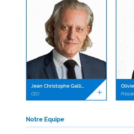
Jean Christophe Gallien
Olivie
CEO
Préside
Notre Equipe