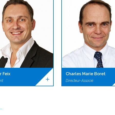
r Feix
Charles Marie Boret
nt
Directeur-Associé