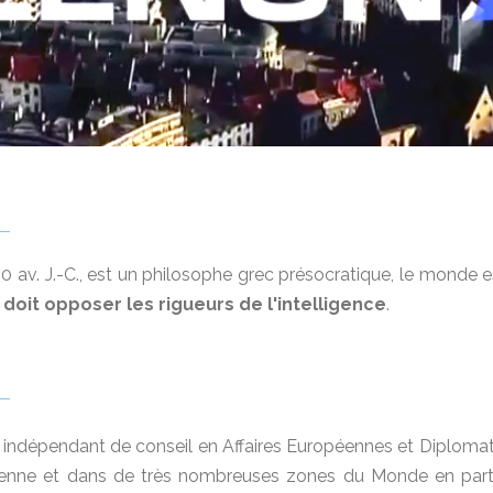
0 av. J.-C., est un philosophe grec présocratique, le monde e
oit opposer les rigueurs de l'intelligence
.
net indépendant de conseil en Affaires Européennes et Diploma
enne et dans de très nombreuses zones du Monde en part