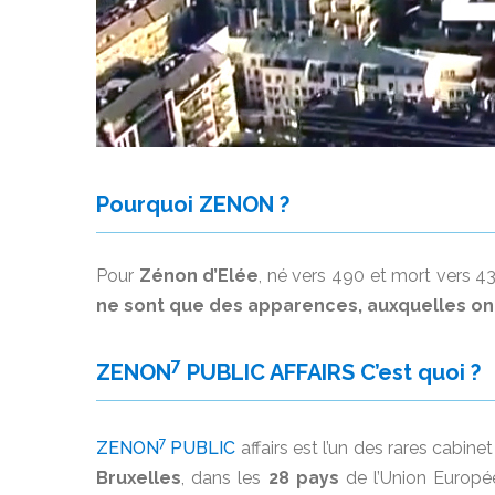
Pourquoi
ZENON
?
Pour
Zénon d’Elée
, né vers 490 et mort vers 43
ne sont que des apparences, auxquelles on d
7
ZENON
PUBLIC AFFAIRS C’est quoi ?
7
ZENON
PUBLIC
affairs est l’un des rares cabi
Bruxelles
, dans les
28 pays
de l’Union Europé