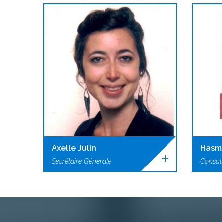
Axelle Julin
Hasm
Secrétaire Générale
Consul