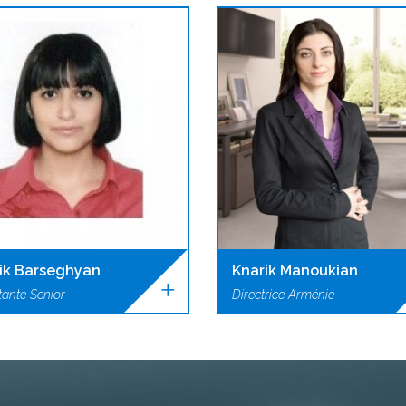
ik Barseghyan
Knarik Manoukian
tante Senior
Directrice Arménie