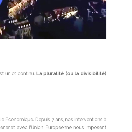
st un et continu.
La pluralité (ou la divisibilité)
tie Economique. Depuis 7 ans, nos interventions à
enariat avec l’Union Européenne nous imposent